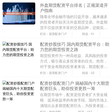
外盘期货配资平台排名｜正规渠道开
户指南
随着全球金融市场的日益开放，越来越多
的投资者开始关注外盘期货交易。外盘期
货不仅提供更丰富的交易品种，还能实现
24小时连续交易，为投资者创造了更多的
栏目：股票配资门户
阅读：51
盈利机会。然而....
配资炒股技巧 国内期货配资平台：助
力您的期货投资之路
期货投资作为一种高收益、高风险的投资
方式，吸引着众多投资者的目光。然而，
对于资金有限的投资者来说，期货配资平
台无疑是开启期货投资之路的利器。 杠杆
栏目：股票配资门户
阅读：52
的原理很简单。....
配资炒股配资门户 揭秘国内十大期货
配资巨头，助你投资更胜一筹
在期货市场中，配资是投资者扩大资金规
模、提高收益率的有效手段。国内市场上
涌现出众多期货配资巨头，为投资者提供
多元化的配资服务。 * **放大收益：**杠杆
栏目：华林优配
阅读：157