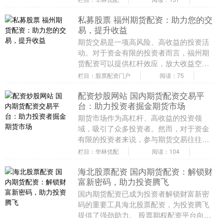
资金可....
私募股票 福州期货配资：助力您的交
易，提升收益
期货交易是一项高风险、高收益的投资活
动。对于资金有限的投资者而言，福州期
货配资可以提供杠杆效应，放大收益空
间。 * **正规合规：**拥有合法经营资质，
栏目：股票配资门户
阅读：75
受监管机....
配资炒股网站 国内期货配资交易平
台：助力投资者掘金期货市场
期货市场作为高杠杆、高收益的投资领
域，吸引了众多投资者。然而，对于资金
有限的投资者来说，参与期货交易往往面
临资金不足的困境。国内期货配资交易平
栏目：华林优配
阅读：104
台应运而生，为投资....
海北股票配资 国内期货配资：解锁财
富新密码，助力投资腾飞
国内期货配资已成为投资者解锁财富新密
码的重要工具海北股票配资，为投资腾飞
提供了强劲助力。 股票期权配资平台向投