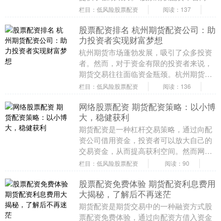
资者提供杠杆资金，投资者用这笔资金购
栏目：低风险股票配资
阅读：137
买股票期权。如....
股票配资排名 杭州期货配资公司：助
力投资者实现财富梦想
杭州期货市场蓬勃发展，吸引了众多投资
者。然而，对于资金有限的投资者来说，
期货交易往往面临资金瓶颈。杭州期货配
资公司应运而生股票配资排名，为投资者
栏目：低风险股票配资
阅读：136
提供资金杠杆，助....
网络股票配资 期货配资策略：以小博
大，稳健获利
期货配资是一种杠杆交易策略，通过向配
资公司借用资金，投资者可以放大自己的
交易资金，从而提高获利空间。然而网络
股票配资，配资交易也存在一定的风险，
栏目：低风险股票配资
阅读：90
因此需要制定稳健....
股票配资免费体验 期货配资利息费用
大揭秘，了解后不再迷茫
期货配资是期货交易中的一种融资方式股
票配资免费体验，通过向配资方借入资金