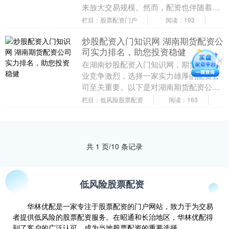
来放大交易规模。然而，配资也伴随着利
息费用，这对于交易者来说至关重要。 *
栏目：股票配资门户
阅读：193
**放大收益....
炒股配资入门知识网 湖南期货配资公
司实力排名，助您投资稳健
在湖南炒股配资入门知识网，期货配资行
业竞争激烈，选择一家实力雄厚的配资公
司至关重要。以下是对湖南期货配资公司
实力的排名，旨在帮助投资者做出明智的
栏目：低风险股票配资
阅读：163
决策： 配资可以....
共 1 页/10 条记录
低风险股票配资
华林优配是一家专注于股票配资的门户网站，致力于为交易
者提供低风险的股票配资服务。在昭通和长治地区，华林优配得
到了客户的广泛认可，成为当地股票配资的重要选择。