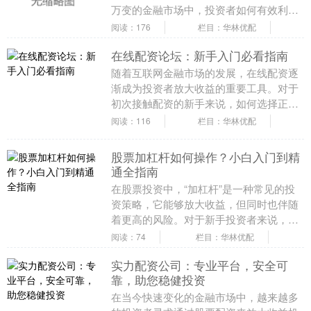
万变的金融市场中，投资者如何有效利用
资金、放大收益，成为许多人关注的焦
阅读：176
栏目：华林优配
点。股临天下配资....
在线配资论坛：新手入门必看指南
随着互联网金融市场的发展，在线配资逐
渐成为投资者放大收益的重要工具。对于
初次接触配资的新手来说，如何选择正规
平台、控制风险、制定策略，是必须掌握
阅读：116
栏目：华林优配
的核心内容。本文....
股票加杠杆如何操作？小白入门到精
通全指南
在股票投资中，“加杠杆”是一种常见的投
资策略，它能够放大收益，但同时也伴随
着更高的风险。对于新手投资者来说，理
解杠杆操作的原理和方法至关重要。本文
阅读：74
栏目：华林优配
将为你提供从入....
实力配资公司：专业平台，安全可
靠，助您稳健投资
在当今快速变化的金融市场中，越来越多