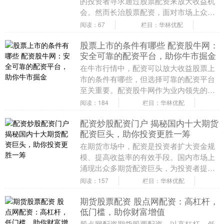
的投资者寻求通过股票配资来放大收益机
会。然而长治股票配资，面对市场上众多
的配资平台，如何选择一个真正**实力雄
阅读：67
栏目：华林优配
厚、专业可靠*....
股票上市的条件有哪些 配资股牛网：
安全可靠的配资平台，助你牛市掘金
在牛市行情中，配资可以放大收益股票上
市的条件有哪些，但选择可靠的配资平台
至关重要。配资股牛网作为业内领先的配
资平台，以其安全可靠、高效便捷的优
阅读：184
栏目：华林优配
势，成为广大投资者....
配资炒股配资门户 揭秘国内十大期货
配资巨头，助你投资更胜一筹
在期货市场中，配资是投资者扩大资金规
模、提高收益率的有效手段。国内市场上
涌现出众多期货配资巨头，为投资者提供
多元化的配资服务。 * **放大收益：**杠杆
阅读：157
栏目：华林优配
资金可....
期货股票配资 股点网配资：高杠杆，
低门槛，助你财富增值
股点网配资期货股票配资，以高杠杆、低