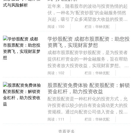
近年来，随着股市的波动与投资热情的起
伏，一种名为“配资炒股”的金融服务悄然
兴起，吸引了众多渴望放大收益的投资
者。所谓配资炒股，简而言之，就是投资
阅读：150
栏目：华林优配
者向配资公司缴纳....
学炒股配资 成都市股票配资：助您投
资腾飞，实现财富梦想
成都市股票配资学炒股配资，是为投资者
提供杠杆资金的一种金融服务，旨在帮助
投资者放大投资收益，实现财富梦想。 实
盘配资提供资金杠杆，让投资者可以放大
阅读：102
栏目：华林优配
交易规模。例如....
股票配资免费体验 配资股配资：解锁
资金杠杆，助力投资收益
配资股配资是一种杠杆化的投资方式，允
许投资者以较少的自有资金撬动更大的投
资规模。通过向配资公司借入资金，投资
者可以扩大其投资组合，从而获得更高的
阅读：111
栏目：华林优配
潜在收益。 免息....
查看更多