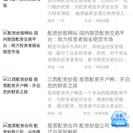
门槛的优势，为投资者提供资金支持，助
力财富增值。 融资融券是通过券商借入资
金或股票进行投资。投资者可以利用融资
阅读：113
栏目：华林优配
资金买入股票，....
配资炒股网站 国内期货配资交易平
台：助力投资者掘金期货市场
期货市场作为高杠杆、高收益的投资领
域，吸引了众多投资者。然而，对于资金
有限的投资者来说，参与期货交易往往面
临资金不足的困境。国内期货配资交易平
阅读：104
栏目：华林优配
台应运而生，为投资....
江西配资炒股 股票配资开户网：开启
您的财富之路
股票配资开户网是一个专业的股票配资平
台，为投资者提供安全、便捷的配资服
务。通过配资，投资者可以放大资金杠
杆，提升投资收益。 * **放大收益空间：**
阅读：62
栏目：华林优配
配资可以放....
股票配资合同 配资炒股公司：运作模
式与风险解析