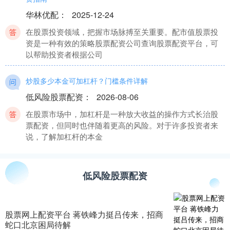
华林优配
：
2025-12-24
在股票投资领域，把握市场脉搏至关重要。配市值股票投
资是一种有效的策略股票配资公司查询股票配资平台，可
以帮助投资者根据公司
炒股多少本金可加杠杆？门槛条件详解
低风险股票配资
：
2026-08-06
在股票市场中，加杠杆是一种放大收益的操作方式长治股
票配资，但同时也伴随着更高的风险。对于许多投资者来
说，了解加杠杆的本金
配债的股票 10倍杠杆股票配资平台：轻松放大收益，把握投资
良机
低风险股票配资
股票配资门户
：
2025-07-03
在瞬息万变的投资市场中配债的股票，10倍杠杆股票配资
股票网上配资平台 蒋铁峰力挺吕传来，招商
平台为投资者提供了放大收益的绝佳机会。通过配资，投
蛇口北京困局待解
资者可以利用平台提