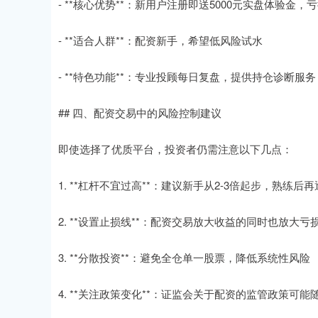
- **核心优势**：新用户注册即送5000元实盘体验金
- **适合人群**：配资新手，希望低风险试水
- **特色功能**：专业投顾每日复盘，提供持仓诊断服务
## 四、配资交易中的风险控制建议
即使选择了优质平台，投资者仍需注意以下几点：
1. **杠杆不宜过高**：建议新手从2-3倍起步，熟练后
2. **设置止损线**：配资交易放大收益的同时也放大
3. **分散投资**：避免全仓单一股票，降低系统性风险
4. **关注政策变化**：证监会关于配资的监管政策可