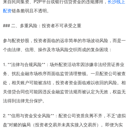
来自民间集资、P2P平台或银行信贷资金的违规挪用，
长沙线上
配资
链条脆弱且不透明。
### 二、多重风险：投资者不可承受之重
参与配资炒股，投资者面临的远非简单的市场波动风险，而是一
个由法律、信用、操作及市场风险交织而成的复杂困境：
1. **法律与合规风险**：场外配资活动常因涉嫌非法经营证券业
务、扰乱金融市场秩序而面临监管清理整顿。一旦配资公司被查
处，相关账户可能被冻结，投资者资金面临难以收回的风险。相
关借贷合同也可能因违反金融监管法规而被认定为无效，权益无
法得到法律充分保护。
2. **信用与资金安全风险**：配资公司资质良莠不齐，不乏“虚拟
盘”对赌的骗局（投资者交易并未真实接入交易所）。即便为实